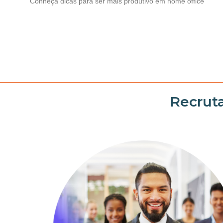
Conheça dicas para ser mais produtivo em home office
Ler Mais >>>
Recrut